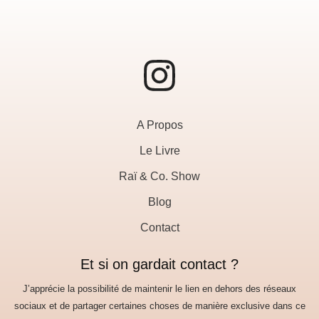
I
n
A Propos
s
Le Livre
t
Raï & Co. Show
a
Blog
Contact
g
Et si on gardait contact ?
r
J’apprécie la possibilité de maintenir le lien en dehors des réseaux
sociaux et de partager certaines choses de manière exclusive dans ce